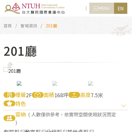
EN
MENU
CLOSE
首頁
會場資訊
201廳
201廳
樓層
面積
高度
2F
168坪
7.5米
特色
容納
( 人數僅供參考，依實際空間使用狀況而定
)
劇院型
教室型
分組型
其他桌型