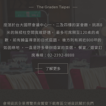
The Graden Taipei
座落於台大國際會議中心一、二及四樓的宴會廳，挑高8
米的無樑柱空間寬敞舒適， 最多可席開至120桌的桌
數，前有饒富禪意的日式庭園， 後方則有將近800坪的
如茵綠地 ，一直是許多舉辦婚宴的首選。 餐宴／婚宴訂
席專線：02-2392-8888
了解更多
會場資訊
全景導覽
美食饗宴
下載專區
交通資訊
關於我們