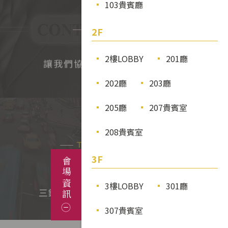
103貴賓廳
立即預約
Booking Now
2F
現在，
2樓LOBBY
201廳
讓我們協助您完成舉辦各項活動
202廳
203廳
205廳
207貴賓室
交通資訊
戶外
208貴賓室
202廳
402廳
307廳
Traffic Information
3F
會場資訊
台北市中正區徐州路2號
位於台北市核心區域，
3樓LOBBY
301廳
三鐵共構、機場捷運及多線公車等
307貴賓室