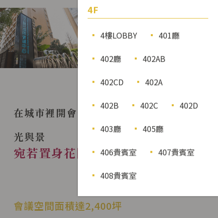
4F
4樓LOBBY
401廳
402廳
402AB
3F Lobby
4F Lobby
101 後戶外
203廳
402CD
402A
402B
402C
402D
在城市裡開會也能伴隨著花香鳥語
403廳
405廳
光與景
宛若置身花園裡的會議中心
406貴賓室
407貴賓室
408貴賓室
About NTUH
會議空間面積達2,400坪