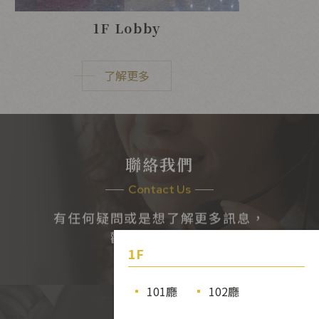
1F Lobby
了解更多
聯絡我們
Contact Us
有任何疑問或是想了解更多訊息，
歡迎與我們聯繫
1F
201廳
301廳
401廳
戶外
101廳
102廳