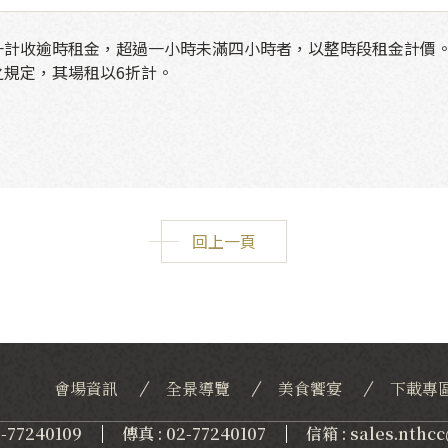
一計收逾時租金，超過一小時未滿四小時者，以整時段租金計價
之規定，其場租以6折計。
回上一頁
會場資訊
全景導覽
美食饗宴
下載專
2-77240109
傳真 : 02-77240107
信箱 : sales.nthc