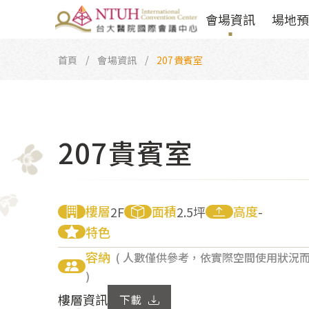
會場資訊
場地預
首頁
會場資訊
207貴賓室
207貴賓室
樓層
面積
高度
2F
2.5坪
-
特色
容納
( 人數僅供參考，依實際空間使用狀況
)
樓層資訊
下載